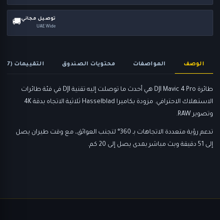
توصيل مجاني
🚚
UAE Wide
الوصف
المواصفات
محتويات الصندوق
التقييمات (87)
طائرة DJI Mavic 4 Pro هي أحدث ما توصلت إليه تقنية DJI في فئة طائرات
الاستهلاك الاحترافي. مزودة بكاميرا Hasselblad ثلاثية الاتجاه بدقة 4K
وتصوير RAW.
تدعم رؤية متعددة الاتجاهات بـ 360° لتجنب العوائق، مع وقت طيران يصل
إلى 51 دقيقة وبث مباشر بمدى يصل إلى 20 كم.