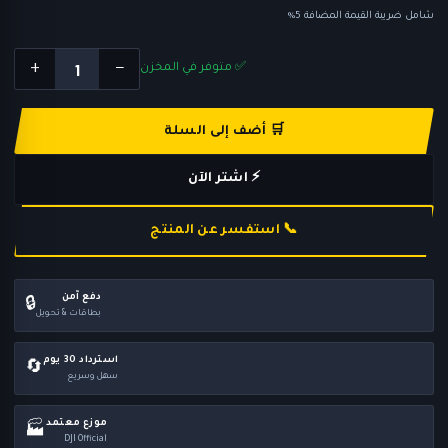
شامل ضريبة القيمة المضافة 5%
1
+
−
✅ متوفر في المخزن
🛒 أضف إلى السلة
⚡ اشتر الآن
📞 استفسر عن المنتج
دفع آمن
🔒
بطاقات & تحويل
استرداد 30 يوم
🔄
سهل وسريع
موزع معتمد
🏭
DJI Official