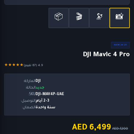
📦
🎬
🔭
📸
NEW 2025
DJI Mavic 4 Pro
★★★★★
4.9 (87 تقييم)
DJI
الماركة:
جديد
الحالة:
SKU:
DJI-MAV4P-UAE
2-3 أيام
التوصيل:
سنة واحدة
الضمان:
AED 6,499
AED 7,200